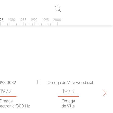
975
1980
1985
1990
1995
2000
1972
1973
Omega
Omega
lectronic f300 Hz
de Ville