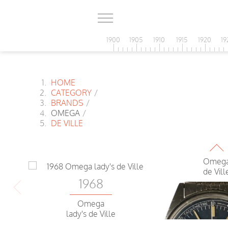
197
Omeg
de Vill
1900
1905
1910
1915
1920
19
197
HOME
Omeg
CATEGORY
/
de Vill
BRANDS
/
OMEGA
/
DE VILLE
197
Omeg
de Vill
1968
Omega
lady's de Ville