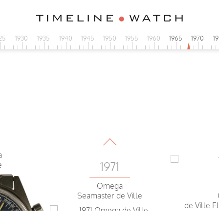
0
Omega
a
de Ville
e
25
1930
1935
1940
1945
1950
1955
1960
1965
1970
1
1971
0
Omega
a
de Ville Unicoc
e
1971
0
Omega
de Ville
a
1971
e
Omega
Seamaster de Ville
de Ville E