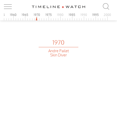
955
1960
1965
1970
1975
1980
1985
1990
1995
2000
1970
Andre Pailet
Skin Diver