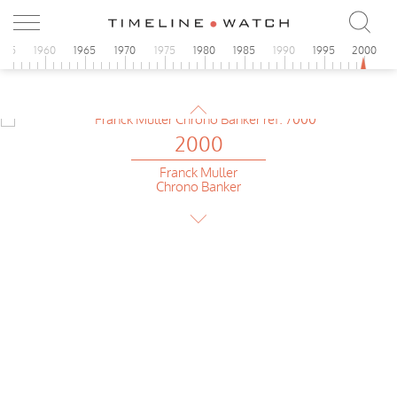
2000
955
1960
1965
1970
1975
1980
1985
1990
1995
2000
Tag Heuer
Carrera GMT
2000
Franck Muller
Chrono Banker
2000
Tag Heuer
Carrera GMT
2000
Franck Muller
Chrono Banker