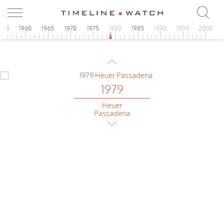
955
1960
1965
1970
1975
1980
1985
1990
1995
2000
1979
Rolex
Milgauss
1979
Heuer
Passadena
1979
Rolex
Milgauss
1979
Heuer
Passadena