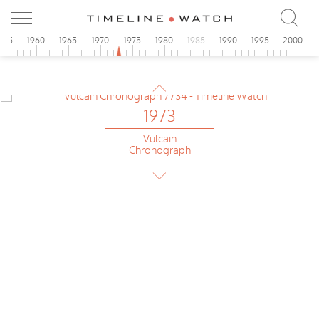
Skylark
1973
955
1960
1965
1970
1975
1980
1985
1990
1995
2000
Sicura
Diver Compressor
1973
Vulcain
Chronograph
1973
Fortis
Skylark
1973
Sicura
Diver Compressor